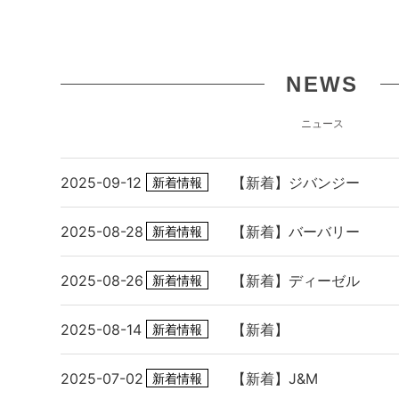
2025/11/28up
トリーバーチ TORY BU
銭入付き ブランド15890
NEWS
ージュ系
ニュース
2025-09-12
【新着】ジバンジー
2025/11/28up
新着情報
TORY BURCH トリ
2025-08-28
【新着】バーバリー
新着情報
折財布 159791 001 KIR
ース ブラック
2025-08-26
【新着】ディーゼル
新着情報
2025-08-14
【新着】
新着情報
2025/11/28up
2025-07-02
【新着】J&M
新着情報
サンローラン SAINT L