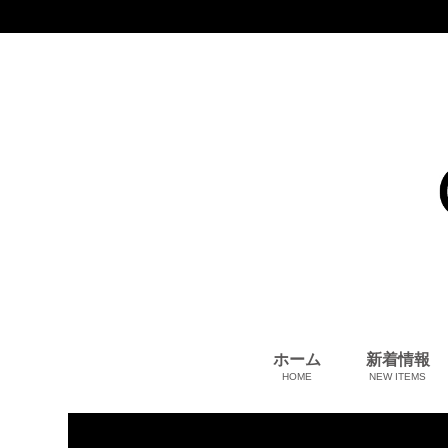
ホーム
新着情報
HOME
NEW ITEMS
コート、上着
小物・筆記
アパレル
雑貨・その他
バッグ＆ポーチ
小物・筆記
ベビー用品
財布
ペット用品
靴
ベルト
アロマ＆フレグランス
帽子
腕時計
サングラス
ネクタイ
アクセサリ