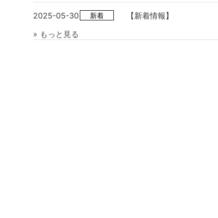
ラロゴ オピウム748486
2025-05-30
【新着情報】
新着
» もっと見る
2025/11/28up
トリーバーチ TORY BU
銭入付き ブランド15890
ク
2025/11/28up
MICHAEL KORS マ
30T0GNXT2B 252 S
ン