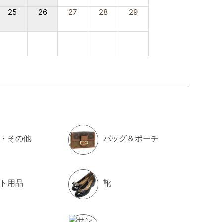
¥28,900
（税込）
25
26
27
28
29
025/11/28up
ORY BURCH トリーバーチ マックグロー スモー
バケットバッグ 158500 200 MC GRAW レディ
ス グレージュ
¥55,800
（税込）
025/11/28up
・その他
バッグ＆ポーチ
イケルコース MICHAEL KORS MARILYN トート
ッグ ブランド 通勤 通学30S2G6AT2B
52BRN-ACORN ブラウン系 bag-01
ト用品
靴
¥31,400
（税込）