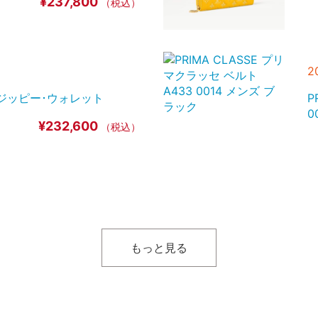
¥237,800
（税込）
ートバッグ ブランド ロゴ シ
FL5 F1E8Qブラウン系
¥347,400
（税込）
2
9821 ジッピー･ウォレット
P
0
¥232,600
（税込）
2
ング ミニ ハンドバッグ ロゴ
L
V OVO F0379ECRU ベ
もっと見る
¥469,500
（税込）