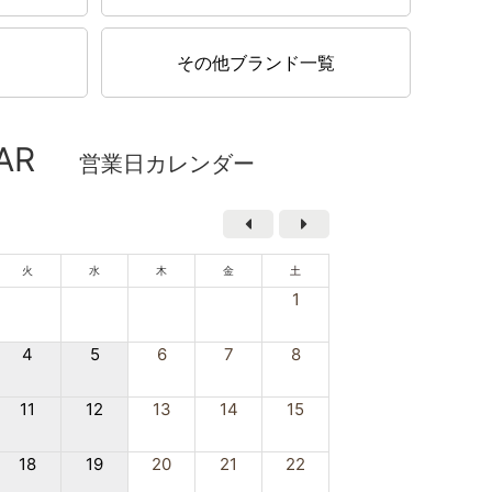
ンド キルト バイフォールド ウォレット 154990
50 レディース ブラウン
その他ブランド一覧
¥32,900
（税込）
AR
025/11/28up
営業日カレンダー
ICHAEL KORS マイケルコース トートバッグ
0T0GNXT2B 149 SULLIVAN レディース ホワイト
¥33,500
（税込）
火
水
木
金
土
1
4
5
6
7
8
025/11/28up
ICHAEL KORS マイケルコース トートバッグ
11
12
13
14
15
0S0GTTT1B 252 JET SET ITEM レディース ブラ
ウン
18
19
20
21
22