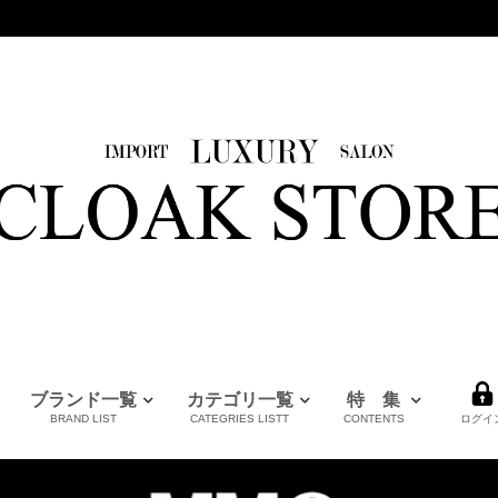
ブランド一覧
カテゴリ一覧
特 集
BRAND LIST
CATEGRIES LISTT
CONTENTS
ログイ
HERMES
LOUIS VUITTON
BURBERRY
PRADA
FENDI
Maison Margiela
CHANEL
MM6
MARNI
全てのブランドを見る
エルメス
ルイヴィトン
バーバリー
プラダ
フェンディ
メゾンマルジェラ
シャネル
エムエムシックス
マルニ