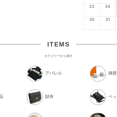
¥33,800
（税込）
23
24
2
30
31
AURENT ピアス ブランド
T
030ゴールド系
ル
ー
ITEMS
¥63,600
（税込）
カテゴリーから探す
2
アパレル
雑貨
ャケット LTAT24A4794-
マ
アイボリー
バ
2
¥123,900
（税込）
品
財布
ペッ