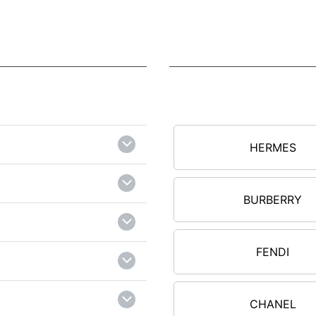
2
RCH MCGRAW 二折財布小
T
4 200FRESH CLAY ベ
ナ
ス
¥25,500
（税込）
2
HERMES
ーバーチ ラウンドファスナー
F
A DIAMOND QUILT レディ
ル
BURBERRY
C
¥27,100
（税込）
FENDI
2
CHANEL
AURENT ブローチ カサンド
T