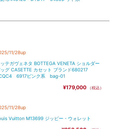
¥78,500
（税込）
OUIS VUITTON M62236ポルトフォイユ･サラ
¥113,700
（税込）
025/11/28up
ッテガヴェネタ BOTTEGA VENETA ショルダー
ッグ CASETTE カセット ブランド680217
CQC4 6917ピンク系 bag-01
ンクレール MONCLER トートバッグ ブラン
 5D00006 CARADOC M2170 04Aホワイト
¥179,000
（税込）
 bag-01
¥107,600
（税込）
025/11/28up
ouis Vuitton M13699 ジッピー・ウォレット