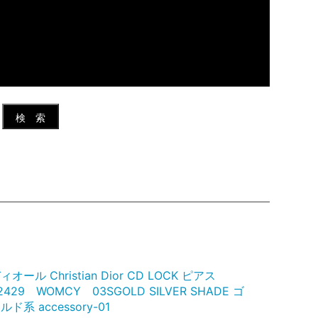
検 索
ィオール Christian Dior CD LOCK ピアス
2429 WOMCY 03SGOLD SILVER SHADE ゴ
ルド系 accessory-01