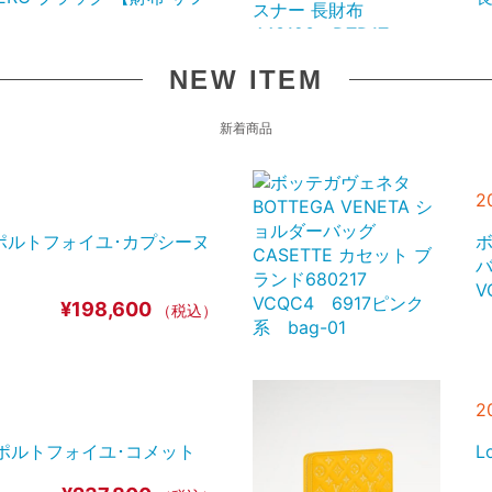
¥139,800
（税込）
NEW ITEM
新着商品
CHOO ボディバッグ ベルト
L
232 BLACK-GUNMETAL
2
¥117,400
（税込）
1363 ポルトフォイユ･カプシーヌ
ボ
バ
V
アルマーニ EMPORIO
モ
¥198,600
（税込）
4R167 Y068E
ド
m-2 mini-01
系
¥17,000
（税込）
2
3102 ポルトフォイユ･コメット
L