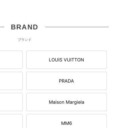
025/11/28up
ORY BURCH トリーバーチ 長財布ラウンドファス
ー 154989 700 KIRA DIAMOND QUILT レディー
BRAND
 アイボリー
¥36,000
（税込）
ブランド
025/11/28up
LOUIS VUITTON
URLA フルラ カメリア ハート キーリング キーホ
ダー WR00434 AME000 ALB00 FURLA
PRADA
AMELIA ピンク
¥8,320
（税込）
Maison Margiela
025/11/28up
MM6
ory Burch トリーバーチ 二つ折り財布 キラ ダイヤ