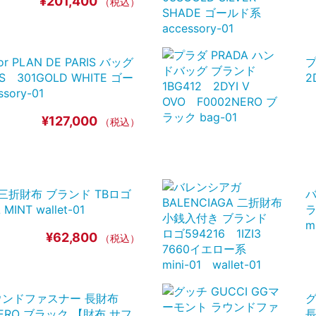
¥201,400
（税込）
or PLAN DE PARIS バッグ
プ
 301GOLD WHITE ゴー
2
ory-01
¥127,000
（税込）
 三折財布 ブランド TBロゴ
バ
INT wallet-01
ラ
m
¥62,800
（税込）
ラウンドファスナー 長財布
グ
 NERO ブラック 【財布 サフ
長