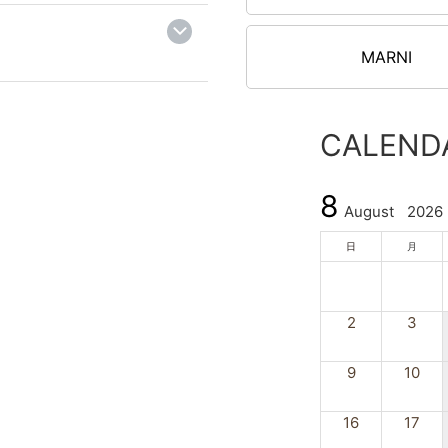
 Y1500 8007ゴールド系
モ
2
¥43,700
（税込）
MARNI
CALEND
2
RCH MCGRAW 二折財布小
M
8
4 001BLACK ブラッ
3
August
2026
日
月
¥25,500
（税込）
2
3
2
イケルコース トートバッグ
M
9
10
ULLIVAN レディース ブラウ
3
16
17