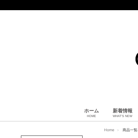
ホーム
新着情報
HOME
WHAT'S NEW
コート、上着
小物・筆記
アパレル
雑貨・その他
バッグ＆ポーチ
小物・筆記
ベビー用品
財布
ペット用品
靴
ベルト
アロマ＆フレグランス
帽子
腕時計
サングラス
ネクタイ
アクセサリ
Home
商品一覧