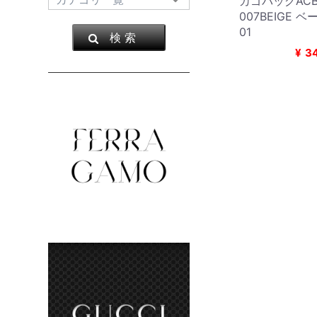
カゴバッグAC
007BEIGE ベ
01
検 索
¥
3