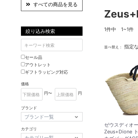
すべての商品を見る
Zeus+
1
件中 1~1件
絞り込み検索
指定
並べ替え：
セール品
アウトレット
ギフトラッピング対応
価格
円〜
円
ブランド
ゼウスディオ
カテゴリ
Zeus+Dion