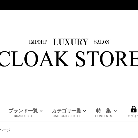
ブランド一覧
カテゴリ一覧
特 集
BRAND LIST
CATEGRIES LISTT
CONTENTS
ログイ
HERMES
LOUIS VUITTON
BURBERRY
PRADA
FENDI
Maison Margiela
CHANEL
MM6
MARNI
全てのブランドを見る
ページ
エルメス
ルイヴィトン
バーバリー
プラダ
フェンディ
メゾンマルジェラ
シャネル
エムエムシックス
マルニ