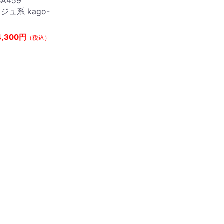
BA459
ージュ系 kago-
4,300円
（税込）