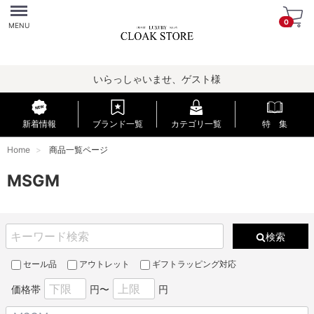
Menu
0
MENU
いらっしゃいませ、ゲスト様
新着情報
ブランド一覧
カテゴリ一覧
特 集
Home
商品一覧ページ
MSGM
検索
セール品
アウトレット
ギフトラッピング対応
価格帯
円〜
円