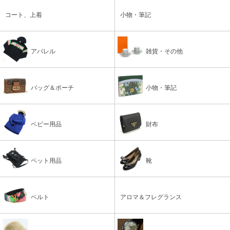
コート、上着
小物・筆記
アパレル
雑貨・その他
バッグ＆ポーチ
小物・筆記
ベビー用品
財布
ペット用品
靴
ベルト
アロマ＆フレグランス