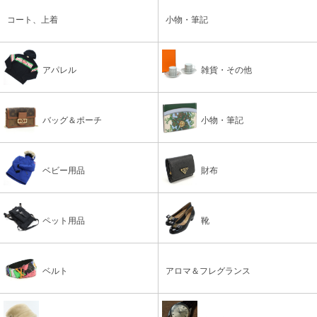
コート、上着
小物・筆記
アパレル
雑貨・その他
バッグ＆ポーチ
小物・筆記
ベビー用品
財布
ペット用品
靴
ベルト
アロマ＆フレグランス