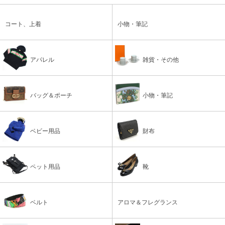
コート、上着
小物・筆記
アパレル
雑貨・その他
バッグ＆ポーチ
小物・筆記
ベビー用品
財布
ペット用品
靴
ベルト
アロマ＆フレグランス