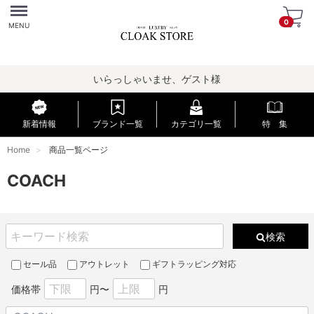
Menu
0
MENU
いらっしゃいませ、ゲスト様
新着情報
ブランド一覧
カテゴリ一覧
特 集
Home
商品一覧ページ
COACH
検索
セール品
アウトレット
ギフトラッピング対応
価格帯
円〜
円