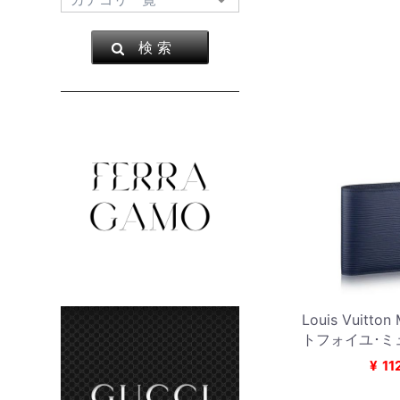
検 索
Louis Vuitto
トフォイユ･ミ
¥
11