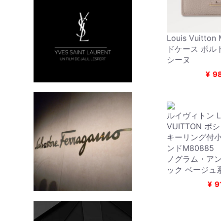
Louis Vuitto
ドケース ポル
シーヌ
¥
9
ルイヴィトン L
VUITTON 
キーリング付小
ンドM8088
ノグラム・ア
ック ベージュ
¥
9