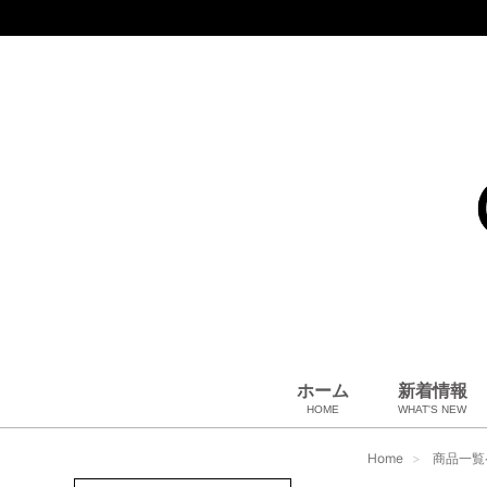
ホーム
新着情報
HOME
WHAT'S NEW
コート、上着
小物・筆記
アパレル
雑貨・その他
バッグ＆ポーチ
小物・筆記
ベビー用品
財布
ペット用品
靴
ベルト
アロマ＆フレグランス
帽子
腕時計
サングラス
ネクタイ
アクセサリ
Home
商品一覧