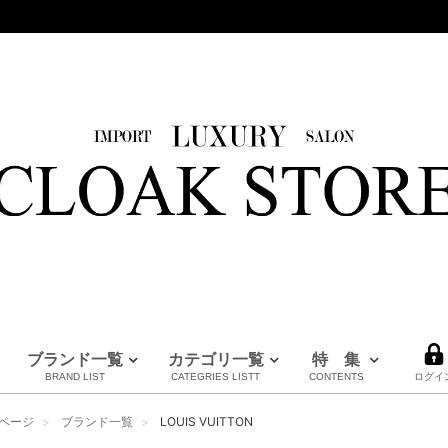
ブランド一覧
カテゴリ一覧
特 集
BRAND LIST
CATEGRIES LISTT
CONTENTS
ログイ
HERMES
LOUIS VUITTON
BURBERRY
PRADA
FENDI
Maison Margiela
CHANEL
MM6
MARNI
全てのブランドを見る
ページ
ブランド一覧
LOUIS VUITTON
エルメス
ルイヴィトン
バーバリー
プラダ
フェンディ
メゾンマルジェラ
シャネル
エムエムシックス
マルニ