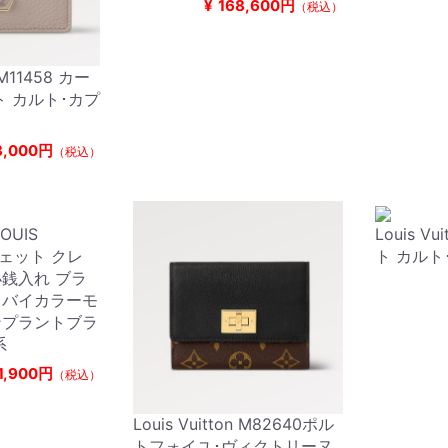
¥
168,600円
（税込）
n M11458 カー
ト カルト･カプ
8,000円
（税込）
OUIS
Louis Vu
ポシェット クレ
ト カルト
銭入れ ブラ
5 バイカラーモ
ンプラントブラ
系
1,900円
（税込）
Louis Vuitton M82640ポル
トフォイユ･ヴィクトリーヌ