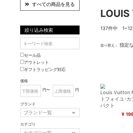
すべての商品を見る
LOUIS
137
件中 1~1
絞り込み検索
指定
並べ替え：
セール品
アウトレット
ギフトラッピング対応
価格
円〜
円
Louis Vuitto
トフォイユ･カ
ブランド
パクト
¥
19
カテゴリ