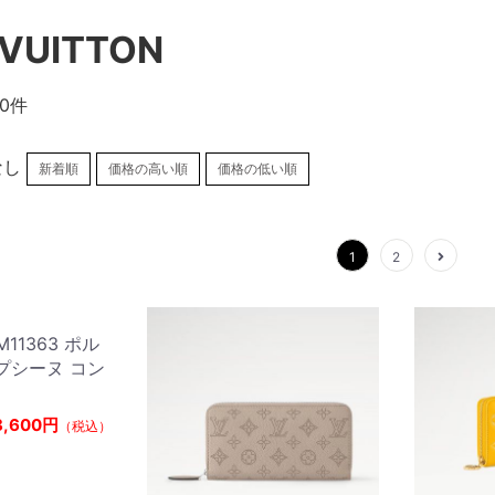
 VUITTON
20件
なし
新着順
価格の高い順
価格の低い順
1
2
n M11363 ポル
プシーヌ コン
8,600円
（税込）