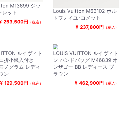
itton M13699 ジッ
Louis Vuitton M63102 ポル
ォレット
トフォイユ･コメット
¥
253,500円
（税込）
¥
237,800円
（税込）
VUITTON ルイヴィト
LOUIS VUITTON ルイヴィト
布ニ折小銭入付き
ン ハンドバッグ M46839 オ
6 モノグラム レディ
ンザゴー BB レディース ブ
ウン
ラウン
¥
129,500円
¥
462,900円
（税込）
（税込）