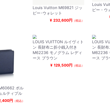
Louis Vu
Louis Vuitton M69821 ジッ
ピー・ウ
ピー･ウォレット
¥
232,600円
（税込）
LOUIS VUITTON ルイヴィト
LOUIS 
ン 長財布ニ折小銭入付き
ン 長財
M62236 モノグラム レディ
M6223
ース ブラウン
ース ブラ
¥
129,500円
（税込）
n M60662 ポル
ュルティプル
2,400円
（税込）