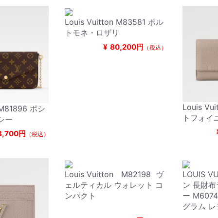
Louis Vuitton M83581 ポル
トモネ・ロザリ
¥
80,200円
（税込）
Louis Vu
n M81896 ポシ
トフォイ
シー
8,700円
（税込）
Louis Vuitton M82198 ヴ
LOUIS 
ェルティカル ウォレット コ
ン 長財
ンパクト
ー M607
グラム レ