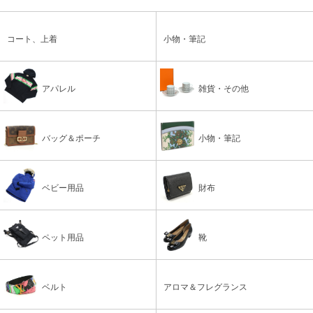
コート、上着
小物・筆記
アパレル
雑貨・その他
バッグ＆ポーチ
小物・筆記
ベビー用品
財布
ペット用品
靴
ベルト
アロマ＆フレグランス