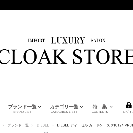
ブランド一覧
カテゴリ一覧
特 集
BRAND LIST
CATEGRIES LISTT
CONTENTS
ログイ
HERMES
LOUIS VUITTON
BURBERRY
PRADA
FENDI
Maison Margiela
CHANEL
MM6
MARNI
全てのブランドを見る
ブランド一覧
DIESEL
DIESEL ディーゼル カードケース X10124 PR8
エルメス
ルイヴィトン
バーバリー
プラダ
フェンディ
メゾンマルジェラ
シャネル
エムエムシックス
マルニ