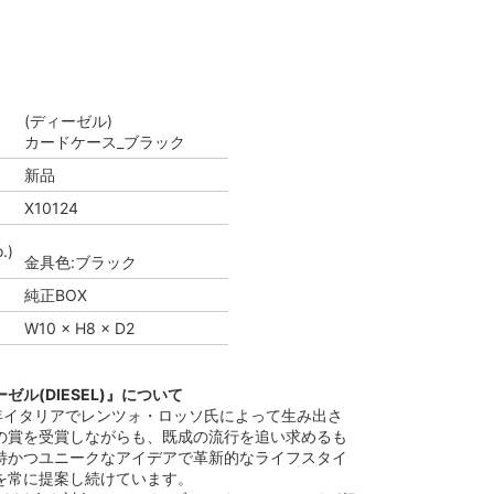
(ディーゼル)
カードケース_ブラック
新品
X10124
.)
金具色:ブラック
純正BOX
W10 × H8 × D2
ゼル(DIESEL)』について
978年イタリアでレンツォ・ロッソ氏によって生み出さ
の賞を受賞しながらも、既成の流行を追い求めるも
特かつユニークなアイデアで革新的なライフスタイ
を常に提案し続けています。