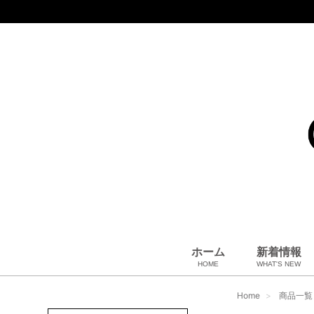
ホーム
新着情報
HOME
WHAT'S NEW
コート、上着
小物・筆記
アパレル
雑貨・その他
バッグ＆ポーチ
小物・筆記
ベビー用品
財布
ペット用品
靴
ベルト
アロマ＆フレグランス
帽子
腕時計
サングラス
ネクタイ
アクセサリ
Home
商品一覧