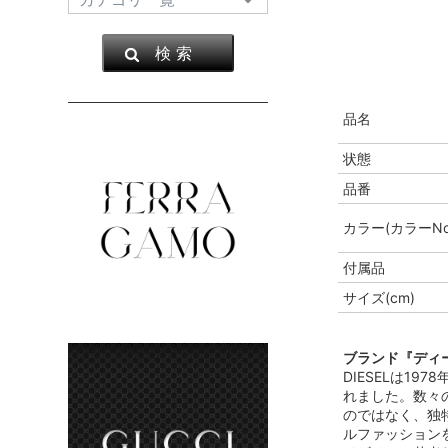
検 索
品名
状態
品番
カラー(カラーNo
付属品
サイズ(cm)
ブランド『ディー
DIESELは1
れました。数々
のではなく、独
ルファッション