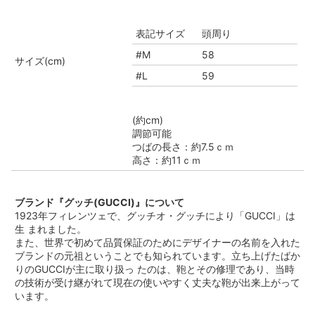
表記サイズ
頭周り
#M
58
サイズ(cm)
#L
59
(約cm)
調節可能
つばの長さ：約7.5ｃｍ
高さ：約11ｃｍ
ブランド『グッチ(GUCCI)』について
1923年フィレンツェで、グッチオ・グッチにより「GUCCI」は
生 まれました。
また、世界で初めて品質保証のためにデザイナーの名前を入れた
ブランドの元祖ということでも知られています。立ち上げたばか
りのGUCCIが主に取り扱っ たのは、鞄とその修理であり、当時
の技術が受け継がれて現在の使いやすく丈夫な鞄が出来上がって
います。