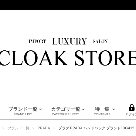
ブランド一覧
カテゴリ一覧
特 集
BRAND LIST
CATEGRIES LISTT
CONTENTS
ログイ
HERMES
LOUIS VUITTON
BURBERRY
PRADA
FENDI
Maison Margiela
CHANEL
MM6
MARNI
全てのブランドを見る
ブランド一覧
PRADA
プラダ PRADA ハンドバッグ ブランド1BG412 2D
エルメス
ルイヴィトン
バーバリー
プラダ
フェンディ
メゾンマルジェラ
シャネル
エムエムシックス
マルニ