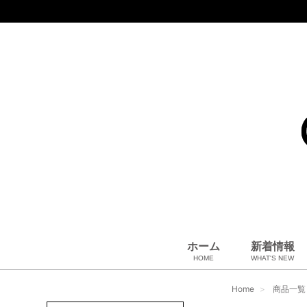
ホーム
新着情報
HOME
WHAT'S NEW
コート、上着
小物・筆記
アパレル
雑貨・その他
バッグ＆ポーチ
小物・筆記
ベビー用品
財布
ペット用品
靴
ベルト
アロマ＆フレグランス
帽子
腕時計
サングラス
ネクタイ
アクセサリ
Home
商品一覧