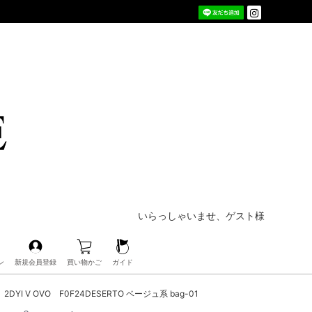
いらっしゃいませ、ゲスト様
ン
新規会員登録
買い物かご
ガイド
YI V OVO F0F24DESERTO ベージュ系 bag-01