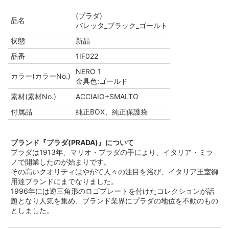
(プラダ)
品名
バレッタ_ブラック_ゴールト
状態
新品
品番
1IF022
NERO 1
カラー(カラーNo.)
金具色:ゴールド
素材(素材No.)
ACCIAIO+SMALTO
付属品
純正BOX、純正保護袋
ブランド『プラダ(PRADA)』について
プラダは1913年、マリオ・プラダの手により、イタリア・ミラ
ノで開業したのが始まりです。
その高いクオリティはやがて人々の注目を浴び、イタリア王室御
用達ブランドにまでなりました。
1996年には逆三角形のロゴプレートを付けたコレクションが話
題となり人気を集め、ブランド業界にプラダの地位を不動のもの
としました。