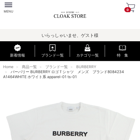
Menu
0
MENU
いらっしゃいませ、ゲスト様
新着情報
ブランド一覧
カテゴリ一覧
特 集
Home
商品一覧
ブランド一覧
BURBERRY
バーバリー BURBERRY ロゴＴシャツ メンズ ブランド8084234
A1464WHITE ホワイト系 apparel-01 ts-01