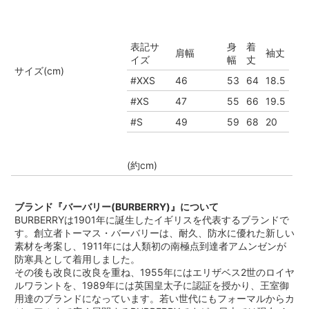
表記サ
身
着
肩幅
袖丈
イズ
幅
丈
サイズ(cm)
#XXS
46
53
64
18.5
#XS
47
55
66
19.5
#S
49
59
68
20
(約cm)
ブランド『バーバリー(BURBERRY)』について
BURBERRYは1901年に誕生したイギリスを代表するブランドで
す。創立者トーマス・バーバリーは、耐久、防水に優れた新しい
素材を考案し、1911年には人類初の南極点到達者アムンゼンが
防寒具として着用しました。
その後も改良に改良を重ね、1955年にはエリザベス2世のロイヤ
ルワラントを、1989年には英国皇太子に認証を授かり、王室御
用達のブランドになっています。若い世代にもフォーマルからカ