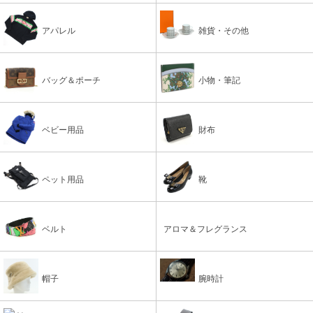
アパレル
雑貨・その他
バッグ＆ポーチ
小物・筆記
ベビー用品
財布
ペット用品
靴
ベルト
アロマ＆フレグランス
帽子
腕時計