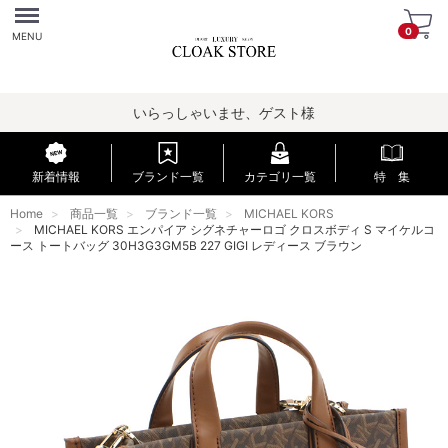
Menu
0
MENU
いらっしゃいませ、ゲスト様
新着情報
ブランド一覧
カテゴリ一覧
特 集
Home
商品一覧
ブランド一覧
MICHAEL KORS
MICHAEL KORS エンパイア シグネチャーロゴ クロスボディ S マイケルコ
ース トートバッグ 30H3G3GM5B 227 GIGI レディース ブラウン