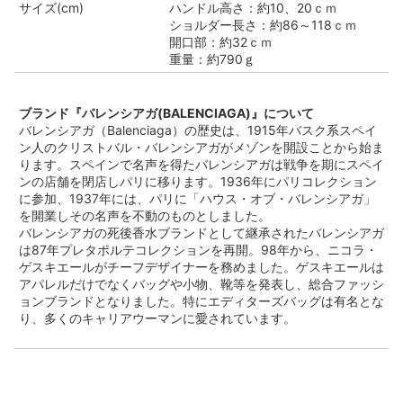
サイズ(cm)
ハンドル高さ：約10、20ｃｍ
ショルダー長さ：約86～118ｃｍ
開口部：約32ｃｍ
重量：約790ｇ
ブランド『バレンシアガ(BALENCIAGA)』について
バレンシアガ（Balenciaga）の歴史は、1915年バスク系スペイ
ン人のクリストバル・バレンシアガがメゾンを開設ことから始ま
ります。スペインで名声を得たバレンシアガは戦争を期にスペイ
ンの店舗を閉店しパリに移ります。1936年にパリコレクション
に参加、1937年には、パリに「ハウス・オブ・バレンシアガ」
を開業しその名声を不動のものとしました。
バレンシアガの死後香水ブランドとして継承されたバレンシアガ
は87年プレタポルテコレクションを再開。98年から、ニコラ・
ゲスキエールがチーフデザイナーを務めました。ゲスキエールは
アパレルだけでなくバッグや小物、靴等を発表し、総合ファッシ
ョンブランドとなりました。特にエディターズバッグは有名とな
り、多くのキャリアウーマンに愛されています。