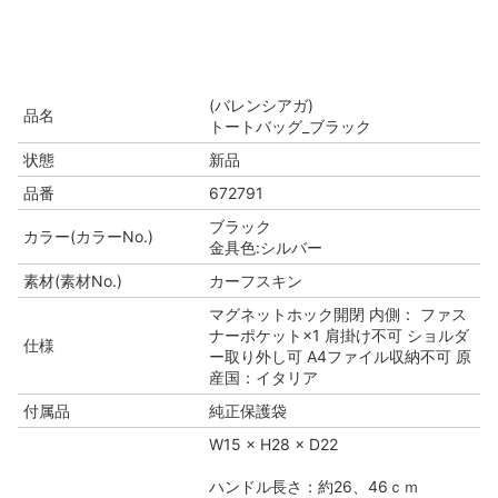
(バレンシアガ)
品名
トートバッグ_ブラック
状態
新品
品番
672791
ブラック
カラー(カラーNo.)
金具色:シルバー
素材(素材No.)
カーフスキン
マグネットホック開閉 内側： ファス
ナーポケット×1 肩掛け不可 ショルダ
仕様
ー取り外し可 A4ファイル収納不可 原
産国：イタリア
付属品
純正保護袋
W15 × H28 × D22
ハンドル長さ：約26、46ｃｍ