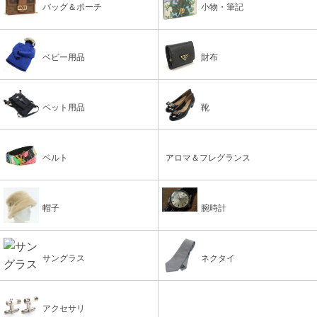
バッグ＆ポーチ
小物・筆記
ベビー用品
財布
ペット用品
靴
ベルト
アロマ＆フレグランス
帽子
腕時計
サングラス
ネクタイ
アクセサリ