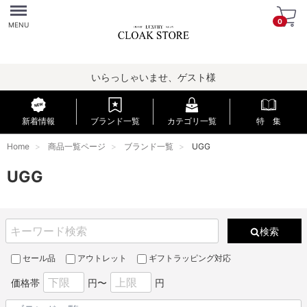
Menu
0
MENU
いらっしゃいませ、ゲスト様
新着情報
ブランド一覧
カテゴリ一覧
特 集
Home
商品一覧ページ
ブランド一覧
UGG
UGG
検索
セール品
アウトレット
ギフトラッピング対応
価格帯
円〜
円