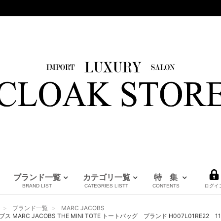
ブランド一覧
カテゴリ一覧
特 集
BRAND LIST
CATEGRIES LISTT
CONTENTS
ログイ
HERMES
LOUIS VUITTON
BURBERRY
PRADA
FENDI
Maison Margiela
CHANEL
MM6
MARNI
全てのブランドを見る
ブランド一覧
MARC JACOBS
エルメス
ルイヴィトン
バーバリー
プラダ
フェンディ
メゾンマルジェラ
シャネル
エムエムシックス
マルニ
MARC JACOBS THE MINI TOTE トートバッグ ブランド H007L01RE22 112