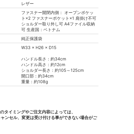
レザー
ファスナー開閉内側： オープンポケッ
ト×2 ファスナーポケット×1 肩掛け不可
ショルダー取り外し可 A4ファイル収納
可 生産国：ベトナム
純正保護袋
W33 × H26 × D15
ハンドル長さ：約34cm
ハンドル高さ：約12cm
ショルダー長さ：約105～125cm
開口部：約34cm
重量：約108g
文のタイミングやご注文内容によっては、
キャンセル、変更は受け付ける事ができない場合がご