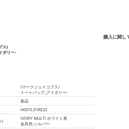
購入に関し
ブス)
イボリー-
(マークジェイコブス)
トートバッグ_アイボリー-
新品
H007L01RE22
IVORY MULTI ホワイト系
.)
金具色:シルバー