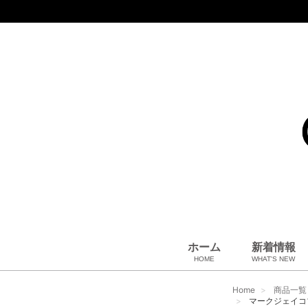
ホーム
新着情報
HOME
WHAT'S NEW
コート、上着
小物・筆記
アパレル
雑貨・その他
バッグ＆ポーチ
小物・筆記
ベビー用品
財布
ペット用品
靴
ベルト
アロマ＆フレグランス
帽子
腕時計
サングラス
ネクタイ
アクセサリ
Home
商品一覧
マークジェイコブス 