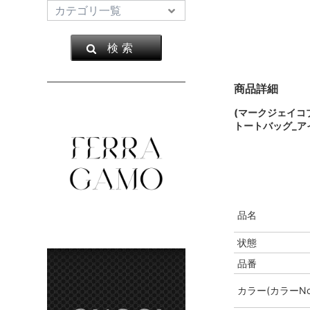
検 索
商品詳細
(マークジェイコ
トートバッグ_ア
品名
状態
品番
カラー(カラーNo