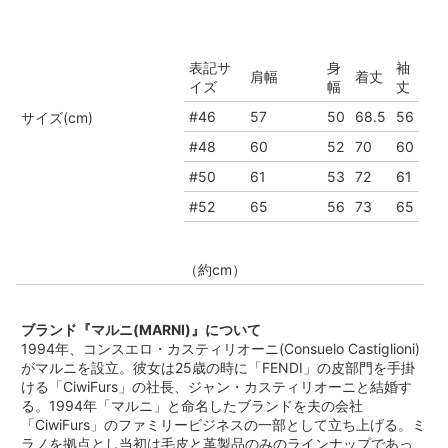
表記サ
身
袖
肩幅
着丈
イズ
幅
丈
#46
57
50
68.5
56
サイズ(cm)
#48
60
52
70
60
#50
61
53
72
61
#52
65
56
73
65
（約cm）
ブランド『マルニ(MARNI)』について
1994年、コンスエロ・カスティリオーニ(Consuelo Castiglioni)
がマルニを設立。彼女は25歳の時に「FENDI」の皮部門を手掛
ける「CiwiFurs」の社長、ジャン・カスティリオーニと結婚す
る。1994年「マルニ」と命名したブランドを夫の会社
「CiwiFurs」のファミリービジネスの一部として立ち上げる。ミ
ラノを拠点とし当初は毛皮と革製品のみのラインナップであっ