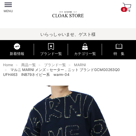
Menu
0
MENU
いらっしゃいませ、ゲスト様
新着情報
ブランド一覧
カテゴリ一覧
特 集
Home
商品一覧
ブランド一覧
MARNI
マルニ MARNI メンズ－セーター，ニット ブランドGCMG0263Q0
UFH463 INB79ネイビー系 warm-04