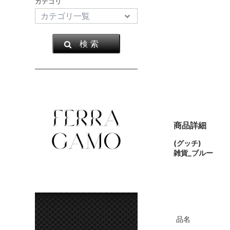
カテゴリ
検 索
商品詳細
(グッチ)
雑貨_ブルー
品名