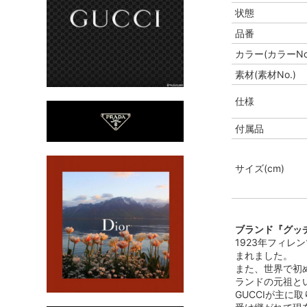
状態
品番
カラー(カラーNo
素材(素材No.)
仕様
付属品
サイズ(cm)
ブランド『グッチ
1923年フィレ
まれました。
また、世界で初
ランドの元祖と
GUCCIが主に