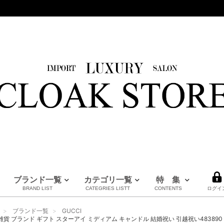
ブランド一覧
カテゴリ一覧
特 集
BRAND LIST
CATEGRIES LISTT
CONTENTS
ログイ
HERMES
LOUIS VUITTON
BURBERRY
PRADA
FENDI
Maison Margiela
CHANEL
MM6
MARNI
全てのブランドを見る
ブランド一覧
GUCCI
エルメス
ルイヴィトン
バーバリー
プラダ
フェンディ
メゾンマルジェラ
シャネル
エムエムシックス
マルニ
I 雑貨 ブランド ギフト スターアイ ミディアム キャンドル 結婚祝い 引越祝い483890