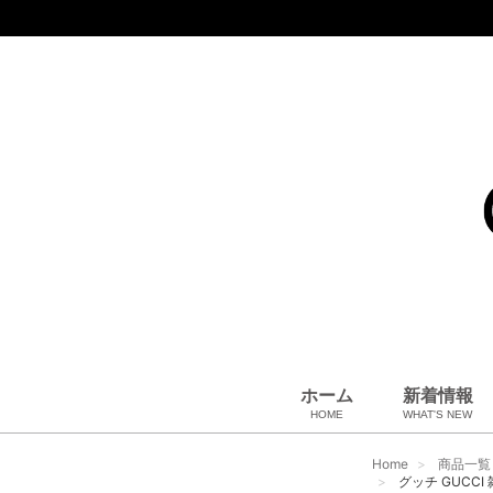
ホーム
新着情報
HOME
WHAT'S NEW
コート、上着
小物・筆記
アパレル
雑貨・その他
バッグ＆ポーチ
小物・筆記
ベビー用品
財布
ペット用品
靴
ベルト
アロマ＆フレグランス
帽子
腕時計
サングラス
ネクタイ
アクセサリ
Home
商品一覧
グッチ GUCC