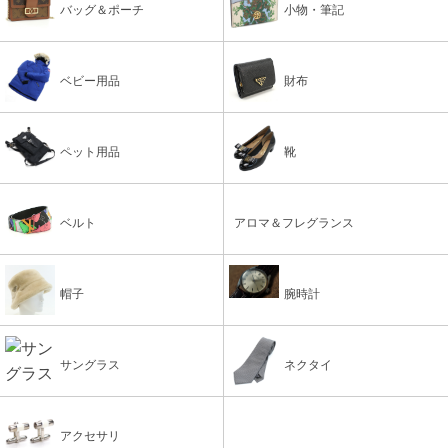
バッグ＆ポーチ
小物・筆記
ベビー用品
財布
ペット用品
靴
ベルト
アロマ＆フレグランス
帽子
腕時計
サングラス
ネクタイ
アクセサリ