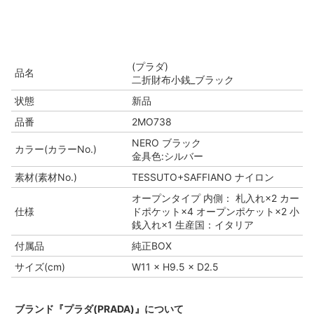
(プラダ)
品名
二折財布小銭_ブラック
状態
新品
品番
2MO738
NERO ブラック
カラー(カラーNo.)
金具色:シルバー
素材(素材No.)
TESSUTO+SAFFIANO ナイロン
オープンタイプ 内側： 札入れ×2 カー
仕様
ドポケット×4 オープンポケット×2 小
銭入れ×1 生産国：イタリア
付属品
純正BOX
サイズ(cm)
W11 × H9.5 × D2.5
ブランド『プラダ(PRADA)』について