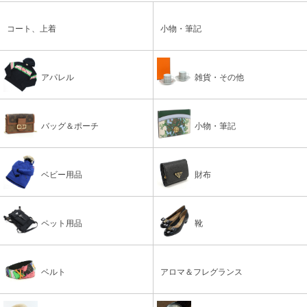
コート、上着
小物・筆記
アパレル
雑貨・その他
バッグ＆ポーチ
小物・筆記
ベビー用品
財布
ペット用品
靴
ベルト
アロマ＆フレグランス