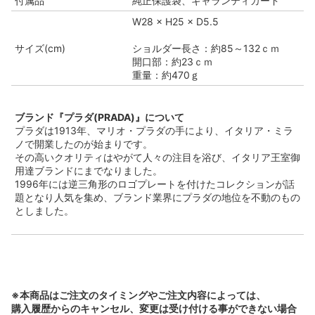
付属品
純正保護袋、ギャランティカード
W28 × H25 × D5.5
サイズ(cm)
ショルダー長さ：約85～132ｃｍ
開口部：約23ｃｍ
重量：約470ｇ
ブランド『プラダ(PRADA)』について
プラダは1913年、マリオ・プラダの手により、イタリア・ミラ
ノで開業したのが始まりです。
その高いクオリティはやがて人々の注目を浴び、イタリア王室御
用達ブランドにまでなりました。
1996年には逆三角形のロゴプレートを付けたコレクションが話
題となり人気を集め、ブランド業界にプラダの地位を不動のもの
としました。
※本商品はご注文のタイミングやご注文内容によっては、
購入履歴からのキャンセル、変更は受け付ける事ができない場合