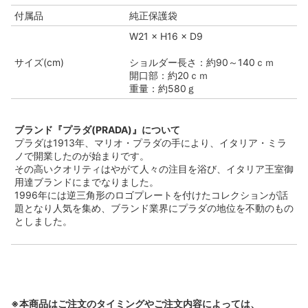
付属品
純正保護袋
W21 × H16 × D9
サイズ(cm)
ショルダー長さ：約90～140ｃｍ
開口部：約20ｃｍ
重量：約580ｇ
ブランド『プラダ(PRADA)』について
プラダは1913年、マリオ・プラダの手により、イタリア・ミラ
ノで開業したのが始まりです。
その高いクオリティはやがて人々の注目を浴び、イタリア王室御
用達ブランドにまでなりました。
1996年には逆三角形のロゴプレートを付けたコレクションが話
題となり人気を集め、ブランド業界にプラダの地位を不動のもの
としました。
※本商品はご注文のタイミングやご注文内容によっては、