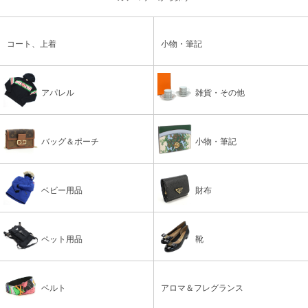
コート、上着
小物・筆記
アパレル
雑貨・その他
バッグ＆ポーチ
小物・筆記
ベビー用品
財布
ペット用品
靴
ベルト
アロマ＆フレグランス