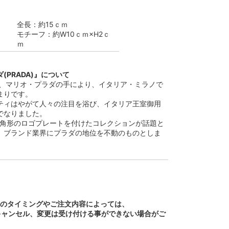
全長：約15ｃｍ
モチーフ：約W10ｃｍ×H2ｃ
ｍ
(PRADA)』について
3年、マリオ・プラダの手により、イタリア・ミラノで
まりです。
ティはやがて人々の注目を浴び、イタリア王室御用
でなりました。
逆三角形のロゴプレートを付けたコレクションが話題と
、ブランド業界にプラダの地位を不動のものとしま
文のタイミングやご注文内容によっては、
キャンセル、変更は受け付ける事ができない場合がご