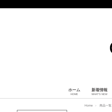
ホーム
新着情報
HOME
WHAT'S NEW
コート、上着
小物・筆記
アパレル
雑貨・その他
バッグ＆ポーチ
小物・筆記
ベビー用品
財布
ペット用品
靴
ベルト
アロマ＆フレグランス
帽子
腕時計
サングラス
ネクタイ
アクセサリ
Home
商品一覧