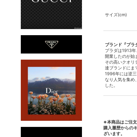
サイズ(cm)
ブランド『プラダ
プラダは191
開業したのが始
その高いクオリ
達ブランドにま
1996年には
なり人気を集め
した。
※本商品はご注
購入履歴からの
ざいます。