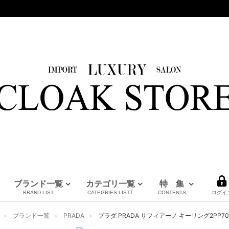
ブランド一覧
カテゴリ一覧
特 集
BRAND LIST
CATEGRIES LISTT
CONTENTS
ログイ
HERMES
LOUIS VUITTON
BURBERRY
PRADA
FENDI
Maison Margiela
CHANEL
MM6
MARNI
全てのブランドを見る
ブランド一覧
PRADA
プラダ PRADA サフィアーノ キーリング2PP70
エルメス
ルイヴィトン
バーバリー
プラダ
フェンディ
メゾンマルジェラ
シャネル
エムエムシックス
マルニ