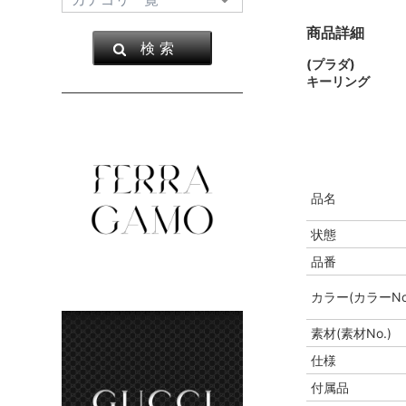
商品詳細
検 索
(プラダ)
キーリング
品名
状態
品番
カラー(カラーNo
素材(素材No.)
仕様
付属品