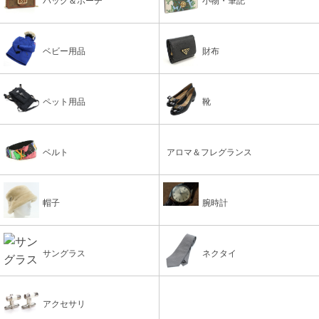
バッグ＆ポーチ
小物・筆記
ベビー用品
財布
ペット用品
靴
ベルト
アロマ＆フレグランス
帽子
腕時計
サングラス
ネクタイ
アクセサリ