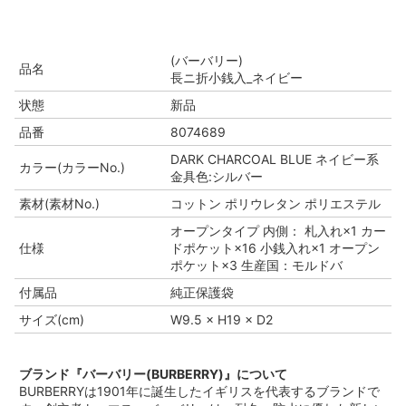
(バーバリー)
品名
長ニ折小銭入_ネイビー
状態
新品
品番
8074689
DARK CHARCOAL BLUE ネイビー系
カラー(カラーNo.)
金具色:シルバー
素材(素材No.)
コットン ポリウレタン ポリエステル
オープンタイプ 内側： 札入れ×1 カー
仕様
ドポケット×16 小銭入れ×1 オープン
ポケット×3 生産国：モルドバ
付属品
純正保護袋
サイズ(cm)
W9.5 × H19 × D2
ブランド『バーバリー(BURBERRY)』について
BURBERRYは1901年に誕生したイギリスを代表するブランドで