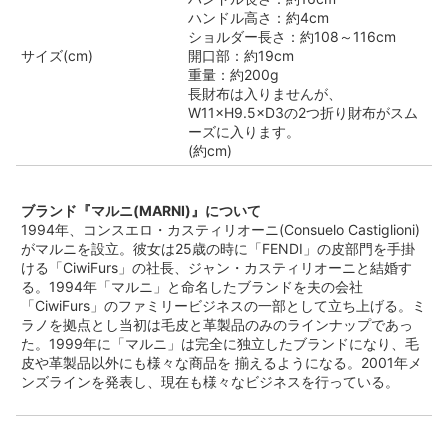
ハンドル高さ：約4cm
ショルダー長さ：約108～116cm
サイズ(cm)
開口部：約19cm
重量：約200g
長財布は入りませんが、
W11×H9.5×D3の2つ折り財布がスム
ーズに入ります。
(約cm)
ブランド『マルニ(MARNI)』について
1994年、コンスエロ・カスティリオーニ(Consuelo Castiglioni)
がマルニを設立。彼女は25歳の時に「FENDI」の皮部門を手掛
ける「CiwiFurs」の社長、ジャン・カスティリオーニと結婚す
る。1994年「マルニ」と命名したブランドを夫の会社
「CiwiFurs」のファミリービジネスの一部として立ち上げる。ミ
ラノを拠点とし当初は毛皮と革製品のみのラインナップであっ
た。1999年に「マルニ」は完全に独立したブランドになり、毛
皮や革製品以外にも様々な商品を 揃えるようになる。2001年メ
ンズラインを発表し、現在も様々なビジネスを行っている。