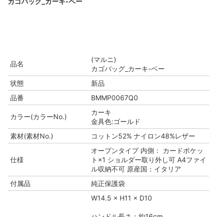
カゴバッグ_カーキ-ベー
(マルニ)
品名
カゴバッグ_カーキ-ベー
状態
新品
品番
BMMP0067Q0
カーキ
カラー(カラーNo.)
金具色:ゴールド
素材(素材No.)
コットン52% ナイロン48%レザー
オープンタイプ 内側： カードポケッ
仕様
ト×1 ショルダー取り外し可 A4ファイ
ル収納不可 原産国：イタリア
付属品
純正保護袋
W14.5 × H11 × D10
ハンドル長さ：約16cm