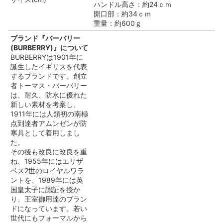
ハンドル高さ：約24ｃｍ
開口部：約34ｃｍ
重量：約600ｇ
ブランド『バーバリー
(BURBERRY)』について
BURBERRYは1901年に
誕生したイギリスを代表
するブランドです。創立
者トーマス・バーバリー
は、耐久、防水に優れた
新しい素材を考案し、
1911年には人類初の南極
点到達者アムンゼンが防
寒具として着用しまし
た。
その後も改良に改良を重
ね、1955年にはエリザ
ベス2世のロイヤルワラ
ントを、1989年には英
国皇太子に認証を授か
り、王室御用達のブラン
ドになっています。若い
世代にもフォーマルから