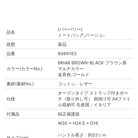
(バーバリー)
品名
トートバッグ_ベージュ-
状態
新品
品番
8066163
BRIAR BROWN-BLACK ブラウン系
カラー(カラーNo.)
マルチカラー
金具色:ゴールド
素材(素材No.)
コットン、レザー
オープンタイプ ストラップ付きポー
仕様
チ（取り外し可） 肩掛け可 A4ファイ
ル収納可 生産国：イタリア
付属品
純正保護袋
W30 × H24.5 × D16
ハンドル長さ：約52ｃｍ
サイズ(cm)