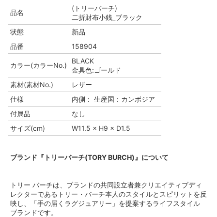
(トリーバーチ)
品名
二折財布小銭_ブラック
状態
新品
品番
158904
BLACK
カラー(カラーNo.)
金具色:ゴールド
素材(素材No.)
レザー
仕様
内側： 生産国：カンボジア
付属品
なし
サイズ(cm)
W11.5 × H9 × D1.5
ブランド『トリーバーチ(TORY BURCH)』について
トリー バーチは、ブランドの共同設立者兼クリエイティブディ
レクターであるトリー・バーチ本人のスタイルとスピリットを反
映し、「手の届くラグジュアリー」を提案するライフスタイル
ブランドです。