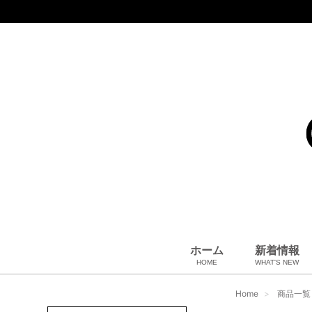
ホーム
新着情報
HOME
WHAT'S NEW
コート、上着
小物・筆記
アパレル
雑貨・その他
バッグ＆ポーチ
小物・筆記
ベビー用品
財布
ペット用品
靴
ベルト
アロマ＆フレグランス
帽子
腕時計
サングラス
ネクタイ
アクセサリ
Home
商品一覧