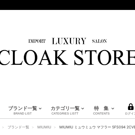
ブランド一覧
カテゴリ一覧
特 集
BRAND LIST
CATEGRIES LISTT
CONTENTS
ログイ
HERMES
LOUIS VUITTON
BURBERRY
PRADA
FENDI
Maison Margiela
CHANEL
MM6
MARNI
全てのブランドを見る
ブランド一覧
MIUMIU
MIUMIU ミュウミュウ マフラー 5FS094 2C
エルメス
ルイヴィトン
バーバリー
プラダ
フェンディ
メゾンマルジェラ
シャネル
エムエムシックス
マルニ