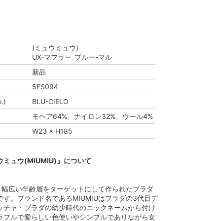
(ミュウミュウ)
UX-マフラー_ブルー-マル
新品
5FS094
.)
BLU-CIELO
モヘア64%、ナイロン32%、ウール4%
W23 × H185
ミュウ(MIUMIU)』について
より幅広い年齢層をターゲットにして作られたプラダ
す。ブランド名であるMIUMIUはプラダの3代目デ
ッチャ・プラダの幼少時代のニックネームから付け
ラフルで愛らしい色使いやシンプルでありながら女