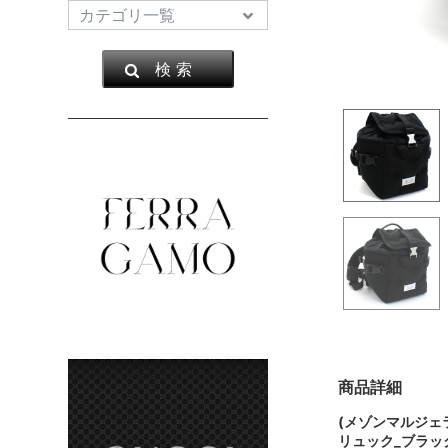
検 索
商品詳細
(メゾンマルジェ
リュック_ブラッ