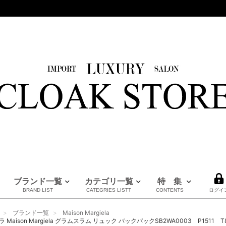
ブランド一覧
カテゴリ一覧
特 集
BRAND LIST
CATEGRIES LISTT
CONTENTS
ログイ
HERMES
LOUIS VUITTON
BURBERRY
PRADA
FENDI
Maison Margiela
CHANEL
MM6
MARNI
全てのブランドを見る
ブランド一覧
Maison Margiela
エルメス
ルイヴィトン
バーバリー
プラダ
フェンディ
メゾンマルジェラ
シャネル
エムエムシックス
マルニ
Maison Margiela グラムスラム リュック バックパックSB2WA0003 P1511 T8