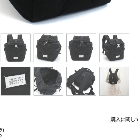
購入に関し
ラ)
ク