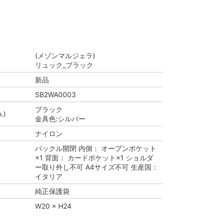
(メゾンマルジェラ)
リュック_ブラック
新品
SB2WA0003
ブラック
.)
金具色:シルバー
ナイロン
バックル開閉 内側： オープンポケット
×1 背面： カードポケット×1 ショルダ
ー取り外し不可 A4サイズ不可 生産国：
イタリア
純正保護袋
W20 × H24