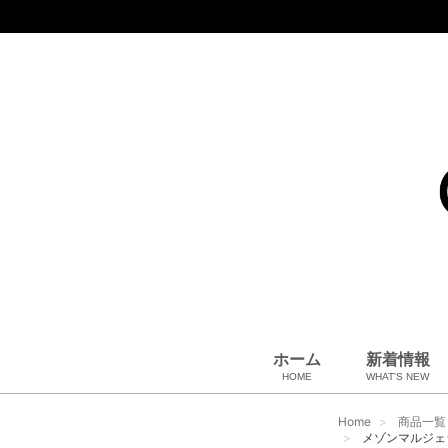
ホーム
新着情報
HOME
WHAT'S NEW
コート、上着
小物・筆記
アパレル
雑貨・その他
バッグ＆ポーチ
小物・筆記
ベビー用品
財布
ペット用品
靴
ベルト
アロマ＆フレグランス
帽子
腕時計
サングラス
ネクタイ
アクセサリ
Home
商品一覧
メゾンマルジェラ 