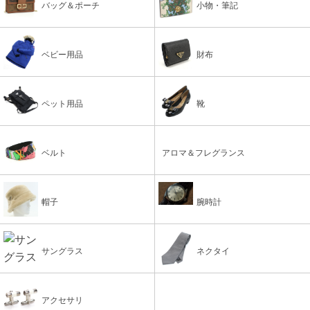
バッグ＆ポーチ
小物・筆記
ベビー用品
財布
ペット用品
靴
ベルト
アロマ＆フレグランス
帽子
腕時計
サングラス
ネクタイ
アクセサリ