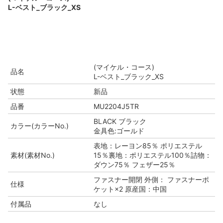
L-ベスト_ブラック_XS
(マイケル・コース)
品名
L-ベスト_ブラック_XS
状態
新品
品番
MU2204J5TR
BLACK ブラック
カラー(カラーNo.)
金具色:ゴールド
表地：レーヨン85％ ポリエステル
素材(素材No.)
15％裏地：ポリエステル100％詰物：
ダウン75％ フェザー25％
ファスナー開閉 外側： ファスナーポ
仕様
ケット×2 原産国：中国
付属品
なし