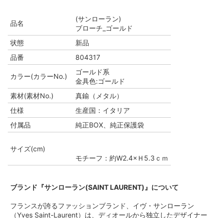
(サンローラン)
品名
ブローチ_ゴールド
状態
新品
品番
804317
ゴールド系
カラー(カラーNo.)
金具色:ゴールド
素材(素材No.)
真鍮（メタル）
仕様
生産国：イタリア
付属品
純正BOX、純正保護袋
サイズ(cm)
モチーフ：約W2.4×Ｈ5.3ｃｍ
ブランド『サンローラン(SAINT LAURENT)』について
フランスが誇るファッションブランド、イヴ・サンローラン
（Yves Saint-Laurent）は、ディオールから独立したデザイナー