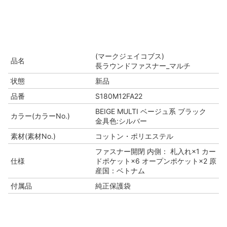
(マークジェイコブス)
品名
長ラウンドファスナー_マルチ
状態
新品
品番
S180M12FA22
BEIGE MULTI ベージュ系 ブラック
カラー(カラーNo.)
金具色:シルバー
素材(素材No.)
コットン・ポリエステル
ファスナー開閉 内側： 札入れ×1 カー
仕様
ドポケット×6 オープンポケット×2 原
産国：ベトナム
付属品
純正保護袋