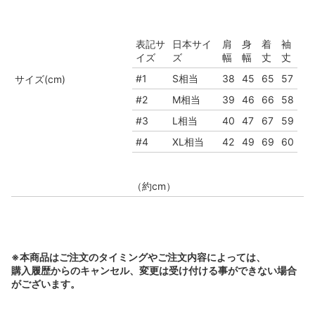
表記サ
日本サイ
肩
身
着
袖
イズ
ズ
幅
幅
丈
丈
#1
S相当
38
45
65
57
サイズ(cm)
#2
M相当
39
46
66
58
#3
L相当
40
47
67
59
#4
XL相当
42
49
69
60
（約cm）
※本商品はご注文のタイミングやご注文内容によっては、
購入履歴からのキャンセル、変更は受け付ける事ができない場合
がございます。