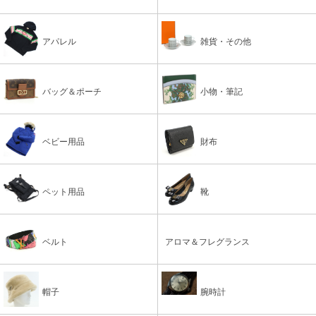
アパレル
雑貨・その他
バッグ＆ポーチ
小物・筆記
ベビー用品
財布
ペット用品
靴
ベルト
アロマ＆フレグランス
帽子
腕時計