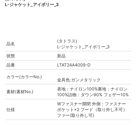
L-ジャケット_アイボリー_3
(タトラス)
品名
L-ジャケット_アイボリー_3
状態
新品
品番
LTAT24A4009-D
カラー(カラーNo.)
金具色:ガンメタリック
表地：ナイロン100%裏地：ナイロン
素材(素材No.)
100%詰物：ダウン90% フェザー10%
Wファスナー開閉 外側：ファスナー
仕様
ポケット×2 フード（取り外し不可）
ファー(取り外し可)