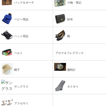
バッグ＆ポーチ
小物・筆記
ベビー用品
財布
ペット用品
靴
ベルト
アロマ＆フレグランス
帽子
腕時計
サングラス
ネクタイ
アクセサリ