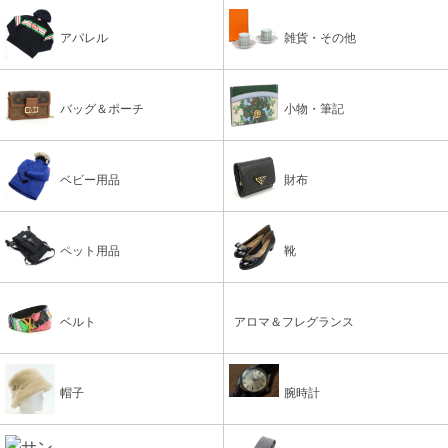
アパレル
雑貨・その他
バッグ＆ポーチ
小物・筆記
ベビー用品
財布
ペット用品
靴
ベルト
アロマ＆フレグランス
帽子
腕時計