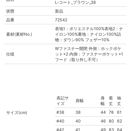
L-コート_ブラウン_38
状態
新品
品番
72542
表地1：ポリエステル100%表地2：ナ
素材(素材No.)
イロン100%裏地：ナイロン100%詰
物：ダウン90% フェザー10%
Wファスナー開閉 外側：ホックポケ
仕様
ット×2 内側：ファスナーポケット×1
フード（取り外し不可）
表記サ
身
着
袖
肩幅
イズ
幅
丈
丈
#38
38
44
78
61
サイズ(cm)
#40
40
46
80
62
#42
41
49
83
64