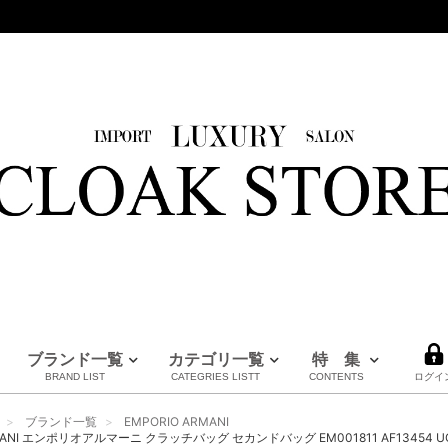
ブランド一覧
カテゴリ一覧
特 集
BRAND LIST
CATEGRIES LISTT
CONTENTS
ログイ
HERMES
LOUIS VUITTON
BURBERRY
PRADA
FENDI
Maison Margiela
CHANEL
MM6
MARNI
全てのブランドを見る
ブランド一覧
EMPORIO ARMANI
エルメス
ルイヴィトン
バーバリー
プラダ
フェンディ
メゾンマルジェラ
シャネル
エムエムシックス
マルニ
RMANI エンポリオアルマーニ クラッチバッグ セカンドバッグ EM001811 AF13454 