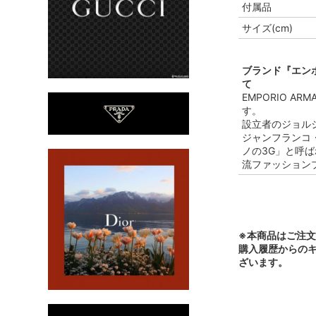
付属品
サイズ(cm)
ブランド『エンポリ
て
EMPORIO 
す。
設立者のジョル
ジャンフランコ
ノの3G」と呼
流ファッション
※本商品はご注
購入履歴からの
ざいます。