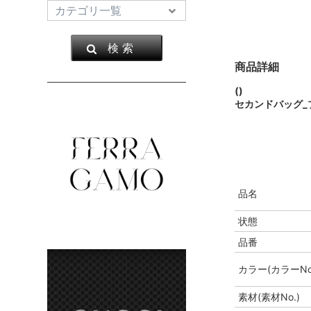
検 索
商品詳細
()
セカンドバッグ_
品名
状態
品番
カラー(カラーNo
素材(素材No.)