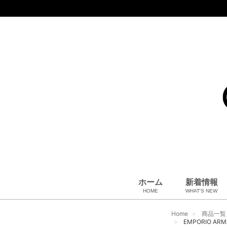
ホーム
新着情報
HOME
WHAT'S NEW
コート、上着
小物・筆記
アパレル
雑貨・その他
バッグ＆ポーチ
小物・筆記
ベビー用品
財布
ペット用品
靴
ベルト
アロマ＆フレグランス
帽子
腕時計
サングラス
ネクタイ
アクセサリ
Home
商品一覧
EMPORIO A