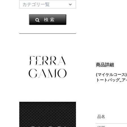
検 索
商品詳細
(マイケルコース)
トートバッグ_ア
品名