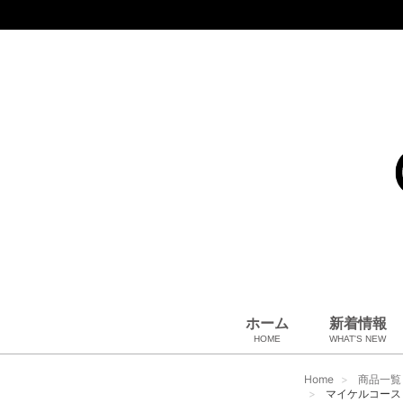
ホーム
新着情報
HOME
WHAT'S NEW
コート、上着
小物・筆記
アパレル
雑貨・その他
バッグ＆ポーチ
小物・筆記
ベビー用品
財布
ペット用品
靴
ベルト
アロマ＆フレグランス
帽子
腕時計
サングラス
ネクタイ
アクセサリ
Home
商品一覧
マイケルコース M