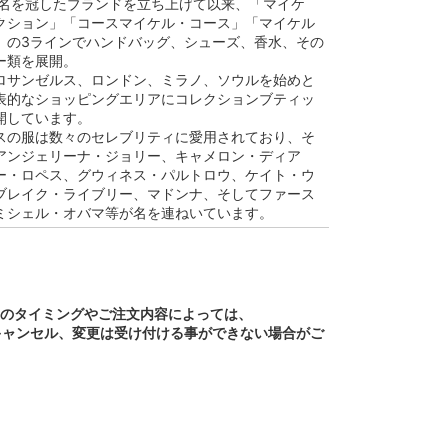
らの名を冠したブランドを立ち上げて以来、「マイケ
クション」「コースマイケル・コース」「マイケル
」の3ラインでハンドバッグ、シューズ、香水、その
ー類を展開。
ロサンゼルス、ロンドン、ミラノ、ソウルを始めと
表的なショッピングエリアにコレクションブティッ
開しています。
スの服は数々のセレブリティに愛用されており、そ
アンジェリーナ・ジョリー、キャメロン・ディア
ー・ロペス、グウィネス・パルトロウ、ケイト・ウ
ブレイク・ライブリー、マドンナ、そしてファース
ミシェル・オバマ等が名を連ねいています。
文のタイミングやご注文内容によっては、
キャンセル、変更は受け付ける事ができない場合がご