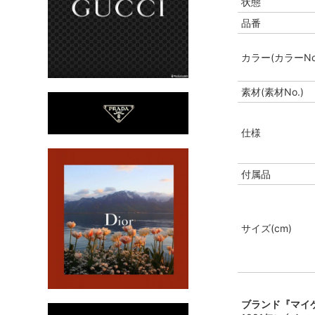
状態
品番
カラー(カラーNo
素材(素材No.)
仕様
付属品
サイズ(cm)
ブランド『マイケル