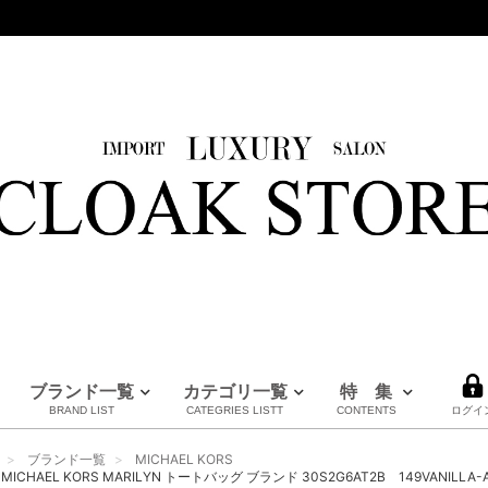
ブランド一覧
カテゴリ一覧
特 集
BRAND LIST
CATEGRIES LISTT
CONTENTS
ログイ
HERMES
LOUIS VUITTON
BURBERRY
PRADA
FENDI
Maison Margiela
CHANEL
MM6
MARNI
全てのブランドを見る
ブランド一覧
MICHAEL KORS
エルメス
ルイヴィトン
バーバリー
プラダ
フェンディ
メゾンマルジェラ
シャネル
エムエムシックス
マルニ
ICHAEL KORS MARILYN トートバッグ ブランド 30S2G6AT2B 149VANILL