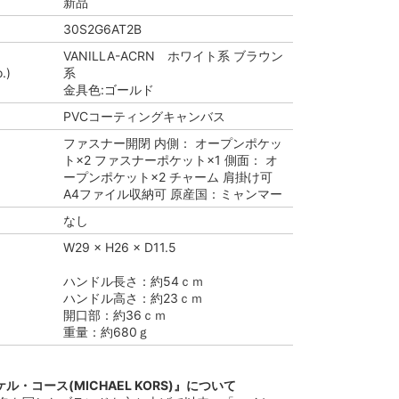
新品
30S2G6AT2B
VANILLA-ACRN ホワイト系 ブラウン
.)
系
金具色:ゴールド
PVCコーティングキャンバス
ファスナー開閉 内側： オープンポケッ
ト×2 ファスナーポケット×1 側面： オ
ープンポケット×2 チャーム 肩掛け可
A4ファイル収納可 原産国：ミャンマー
なし
W29 × H26 × D11.5
ハンドル長さ：約54ｃｍ
ハンドル高さ：約23ｃｍ
開口部：約36ｃｍ
重量：約680ｇ
・コース(MICHAEL KORS)』について