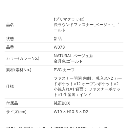
(プリマクラッセ)
品名
長ラウンドファスナー_ベージュ-_ゴ
ールト
状態
新品
品番
W073
NATURAL ベージュ系
カラー(カラーNo.)
金具色:ゴールド
素材(素材No.)
PVC カーフ
ファスナー開閉 内側： 札入れ×2 カー
ドポケット×12 オープンポケット×2
仕様
小銭入れ×1 背面： ファスナーポケッ
ト×1 生産国：インド
付属品
純正BOX
サイズ(cm)
W19 × H10.5 × D2