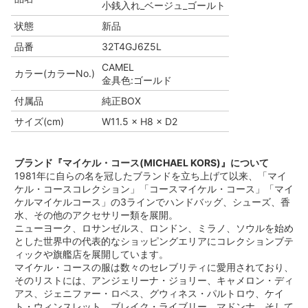
小銭入れ_ベージュ_ゴールト
状態
新品
品番
32T4GJ6Z5L
CAMEL
カラー(カラーNo.)
金具色:ゴールド
付属品
純正BOX
サイズ(cm)
W11.5 × H8 × D2
ブランド『マイケル・コース(MICHAEL KORS)』について
1981年に自らの名を冠したブランドを立ち上げて以来、「マイ
ケル・コースコレクション」「コースマイケル・コース」「マイ
ケルマイケルコース」の3ラインでハンドバッグ、シューズ、香
水、その他のアクセサリー類を展開。
ニューヨーク、ロサンゼルス、ロンドン、ミラノ、ソウルを始め
とした世界中の代表的なショッピングエリアにコレクションブテ
ィックや旗艦店を展開しています。
マイケル・コースの服は数々のセレブリティに愛用されており、
そのリストには、アンジェリーナ・ジョリー、キャメロン・ディ
アス、ジェニファー・ロペス、グウィネス・パルトロウ、ケイ
ト・ウィンスレット、ブレイク・ライブリー、マドンナ、そして