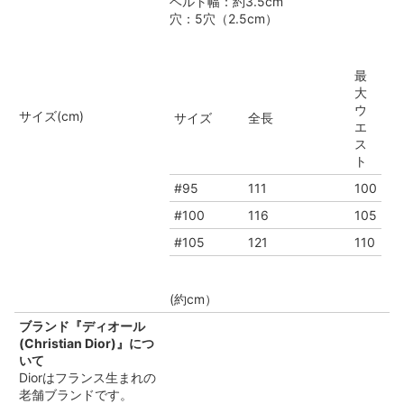
ベルト幅：約3.5cm
穴：5穴（2.5cm）
最
大
ウ
サイズ(cm)
サイズ
全長
エ
ス
ト
#95
111
100
#100
116
105
#105
121
110
(約cm）
ブランド『ディオール
(Christian Dior)』につ
いて
Diorはフランス生まれの
老舗ブランドです。