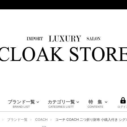
ブランド一覧
カテゴリ一覧
特 集
BRAND LIST
CATEGRIES LISTT
CONTENTS
ログイ
HERMES
LOUIS VUITTON
BURBERRY
PRADA
FENDI
Maison Margiela
CHANEL
MM6
MARNI
全てのブランドを見る
ブランド一覧
COACH
コーチ COACH 二つ折り財布 小銭入付き シグネチ
エルメス
ルイヴィトン
バーバリー
プラダ
フェンディ
メゾンマルジェラ
シャネル
エムエムシックス
マルニ