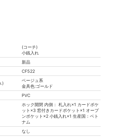
(コーチ)
小銭入れ
新品
CF522
ベージュ系
.)
金具色:ゴールド
PVC
ホック開閉 内側： 札入れ×1 カードポケ
ット×3 窓付きカードポケット×1 オープ
ンポケット×2 小銭入れ×1 生産国：ベト
ナム
なし