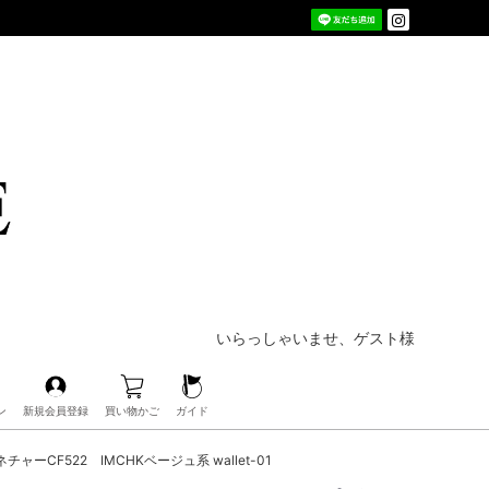
いらっしゃいませ、ゲスト様
ン
新規会員登録
買い物かご
ガイド
ャーCF522 IMCHKベージュ系 wallet-01