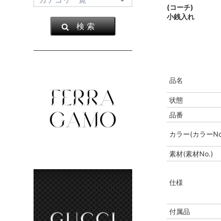
(コーチ)
小銭入れ
検 索
品名
状態
品番
カラー(カラーNo
素材(素材No.)
仕様
付属品