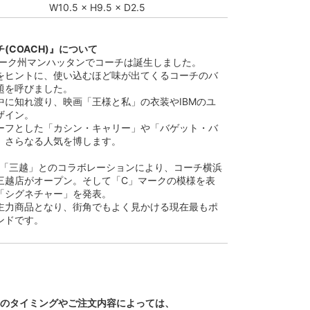
W10.5 × H9.5 × D2.5
(COACH)』について
ーヨーク州マンハッタンでコーチは誕生しました。
をヒントに、使い込むほど味が出てくるコーチのバ
題を呼びました。
中に知れ渡り、映画「王様と私」の衣装やIBMのユ
ザイン。
ーフとした「カシン・キャリー」や「バゲット・バ
、さらなる人気を博します。
本の「三越」とのコラボレーションにより、コーチ横浜
三越店がオープン。そして「C」マークの模様を表
「シグネチャー」を発表。
主力商品となり、街角でもよく見かける現在最もポ
ンドです。
文のタイミングやご注文内容によっては、