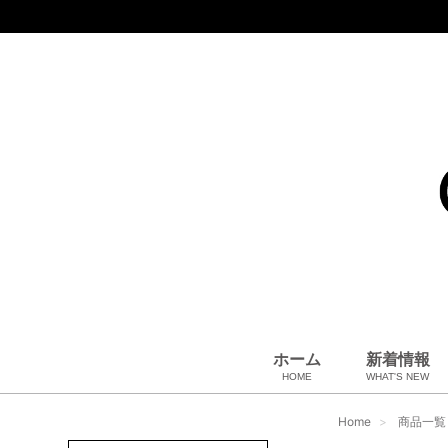
ホーム
新着情報
HOME
WHAT'S NEW
コート、上着
小物・筆記
アパレル
雑貨・その他
バッグ＆ポーチ
小物・筆記
ベビー用品
財布
ペット用品
靴
ベルト
アロマ＆フレグランス
帽子
腕時計
サングラス
ネクタイ
アクセサリ
Home
商品一覧