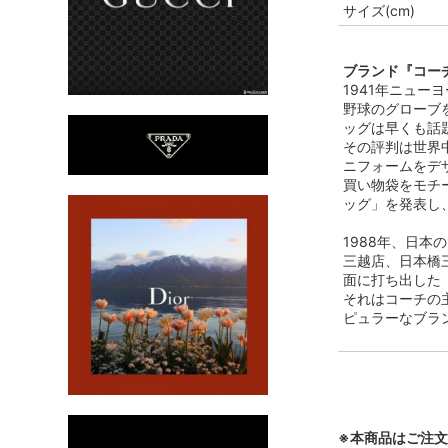
サイズ(cm)
ブランド『コーチ
1941年ニュ
野球のグローブ
ッグは早くも話
その評判は世界
ニフォームをデ
買い物袋をモチ
ッグ」を発表し
1988年、日
三越店、日本橋
面に打ち出した
それはコーチの
ピュラーなブラ
※本商品はご注