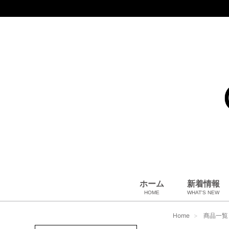
ホーム
新着情報
HOME
WHAT'S NEW
コート、上着
小物・筆記
アパレル
雑貨・その他
バッグ＆ポーチ
小物・筆記
ベビー用品
財布
ペット用品
靴
ベルト
アロマ＆フレグランス
帽子
腕時計
サングラス
ネクタイ
アクセサリ
Home
商品一覧