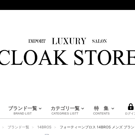
ブランド一覧
カテゴリ一覧
特 集
BRAND LIST
CATEGRIES LISTT
CONTENTS
ログイ
HERMES
LOUIS VUITTON
BURBERRY
PRADA
FENDI
Maison Margiela
CHANEL
MM6
MARNI
全てのブランドを見る
ブランド一覧
14BROS
フォーティーンブロス 14BROS メンズ ブランド Ｔ
エルメス
ルイヴィトン
バーバリー
プラダ
フェンディ
メゾンマルジェラ
シャネル
エムエムシックス
マルニ