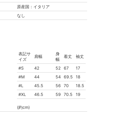
原産国：イタリア
なし
表記サ
身
肩幅
着丈
袖丈
イズ
幅
#S
42
52
67
17
#M
44
54
69.5
18
#L
45.5
56
70
18.5
#XL
46.5
59
70.5
19
(約cm)