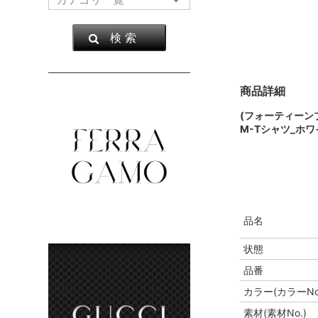
検 索
商品詳細
(フォーティーン
M-Tシャツ_ホワ
品名
状態
品番
カラー(カラーNo
素材(素材No.)