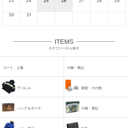
23
24
25
26
27
28
29
30
31
ITEMS
カテゴリーから探す
コート、上着
小物・筆記
アパレル
雑貨・その他
バッグ＆ポーチ
小物・筆記