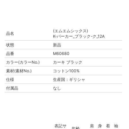
(エムエムシックス)
品名
K-パーカー_ブラック-ク_12A
状態
新品
品番
M60680
カラー(カラーNo.)
カーキ ブラック
素材(素材No.)
コットン100%
仕様
生産国：ギリシャ
付属品
なし
表記サ
肩
身
着
袖
年齢