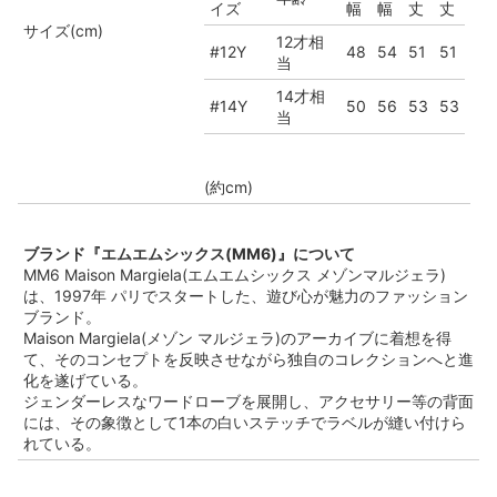
イズ
幅
幅
丈
丈
サイズ(cm)
12才相
#12Y
48
54
51
51
当
14才相
#14Y
50
56
53
53
当
(約cm)
ブランド『エムエムシックス(MM6)』について
MM6 Maison Margiela(エムエムシックス メゾンマルジェラ)
は、1997年 パリでスタートした、遊び心が魅力のファッション
ブランド。
Maison Margiela(メゾン マルジェラ)のアーカイブに着想を得
て、そのコンセプトを反映させながら独自のコレクションへと進
化を遂げている。
ジェンダーレスなワードローブを展開し、アクセサリー等の背面
には、その象徴として1本の白いステッチでラベルが縫い付けら
れている。