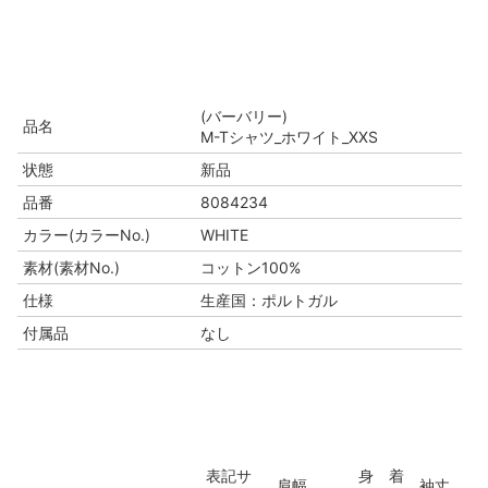
(バーバリー)
品名
M-Tシャツ_ホワイト_XXS
状態
新品
品番
8084234
カラー(カラーNo.)
WHITE
素材(素材No.)
コットン100%
仕様
生産国：ポルトガル
付属品
なし
表記サ
身
着
肩幅
袖丈