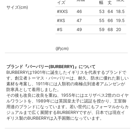
イズ
幅
丈
サイズ(cm)
#XXS
46
53
64
18.5
#XS
47
55
66
19.5
#S
49
59
68
20
(約cm)
ブランド『バーバリー(BURBERRY)』について
BURBERRYは1901年に誕生したイギリスを代表するブランドで
す。創立者トーマス・バーバリーは、耐久、防水に優れた新しい
素材を考案し、1911年には人類初の南極点到達者アムンゼンが
防寒具として着用しました。
その後も改良に改良を重ね、1955年にはエリザベス2世のロイヤ
ルワラントを、1989年には英国皇太子に認証を授かり、王室御
用達のブランドになっています。若い世代にもフォーマルからカ
ジュアルまで広く展開するBURBERRYですが、日本では現在イ
ギリス製のBURBERRYは入手困難になっています。