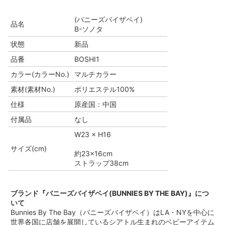
(バニーズバイザベイ)
品名
B-ソノタ
状態
新品
品番
BOSHI1
カラー(カラーNo.)
マルチカラー
素材(素材No.)
ポリエステル100%
仕様
原産国：中国
付属品
なし
W23 × H16
サイズ(cm)
約23×16cm
ストラップ38cm
ブランド『バニーズバイザベイ(BUNNIES BY THE BAY)』につ
いて
Bunnies By The Bay（バニーズバイザベイ）はLA・NYを中心に
世界各国に店舗を展開しているシアトル生まれのベビーアイテム