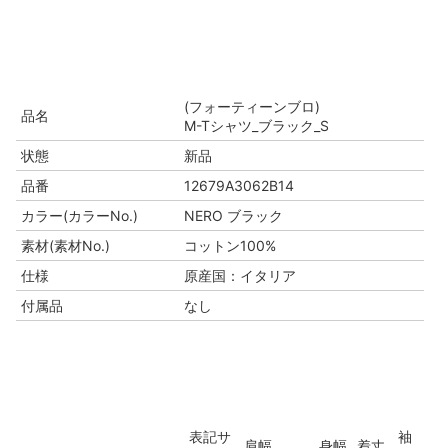
(フォーティーンブロ)
品名
M-Tシャツ_ブラック_S
状態
新品
品番
12679A3062B14
カラー(カラーNo.)
NERO ブラック
素材(素材No.)
コットン100%
仕様
原産国：イタリア
付属品
なし
表記サ
袖
肩幅
身幅
着丈