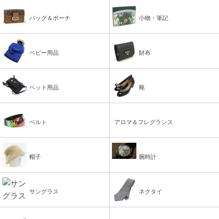
バッグ＆ポーチ
小物・筆記
ベビー用品
財布
ペット用品
靴
ベルト
アロマ＆フレグランス
帽子
腕時計
サングラス
ネクタイ