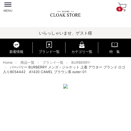
Menu
0
MENU
いらっしゃいませ、ゲスト様
新着情報
ブランド一覧
カテゴリ一覧
特 集
Home
商品一覧
ブランド一覧
BURBERRY
バーバリー BURBERRY メンズ－ジャケット 上着 アウター ブランド ロゴ
入り8054442 A1420 CAMEL ブラウン系 outer-01