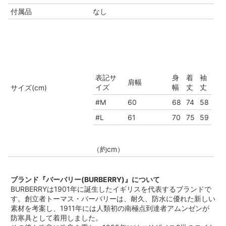
付属品
なし
表記サ
身
着
袖
肩幅
イズ
幅
丈
丈
サイズ(cm)
#M
60
68
74
58
#L
61
70
75
59
（約cm）
ブランド『バーバリー(BURBERRY)』について
BURBERRYは1901年に誕生したイギリスを代表するブランドで
す。創立者トーマス・バーバリーは、耐久、防水に優れた新しい
素材を考案し、1911年には人類初の南極点到達者アムンゼンが
防寒具として着用しました。