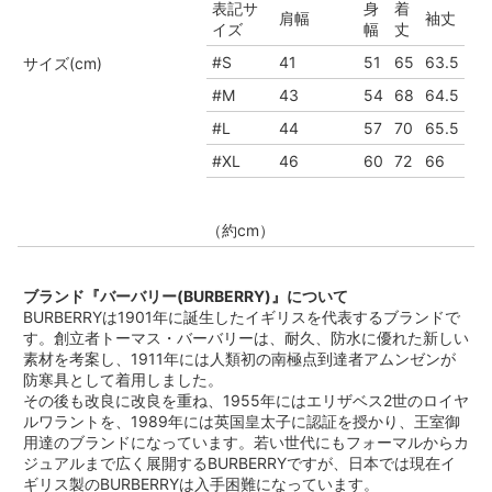
表記サ
身
着
肩幅
袖丈
イズ
幅
丈
#S
41
51
65
63.5
サイズ(cm)
#M
43
54
68
64.5
#L
44
57
70
65.5
#XL
46
60
72
66
（約cm）
ブランド『バーバリー(BURBERRY)』について
BURBERRYは1901年に誕生したイギリスを代表するブランドで
す。創立者トーマス・バーバリーは、耐久、防水に優れた新しい
素材を考案し、1911年には人類初の南極点到達者アムンゼンが
防寒具として着用しました。
その後も改良に改良を重ね、1955年にはエリザベス2世のロイヤ
ルワラントを、1989年には英国皇太子に認証を授かり、王室御
用達のブランドになっています。若い世代にもフォーマルからカ
ジュアルまで広く展開するBURBERRYですが、日本では現在イ
ギリス製のBURBERRYは入手困難になっています。