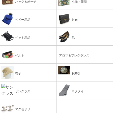
バッグ＆ポーチ
小物・筆記
ベビー用品
財布
ペット用品
靴
ベルト
アロマ＆フレグランス
帽子
腕時計
サングラス
ネクタイ
アクセサリ